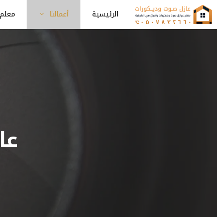
نتقل
الرئيسية
أعمالنا
معلم 
لى
لمحتوى
عا