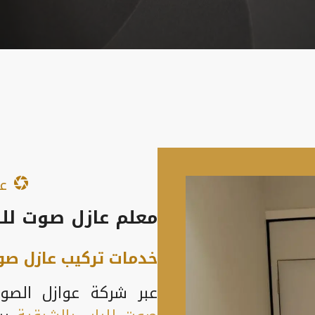
عا
معلم عازل صوت للب
خدمات تركيب عازل صوت
عبر شركة عوازل الص