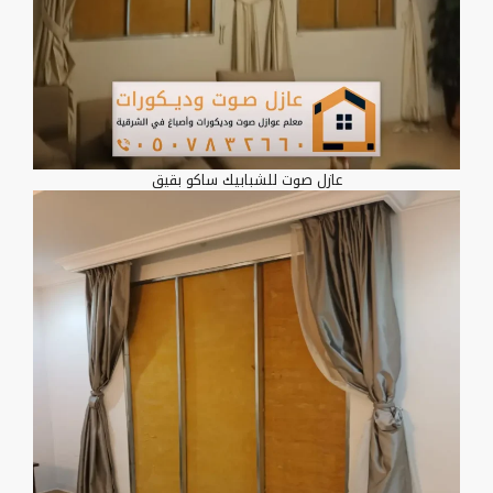
عازل صوت للشبابيك ساكو بقيق