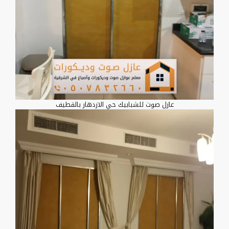
عازل صوت للشبابيك حي الازدهار بالقطيف