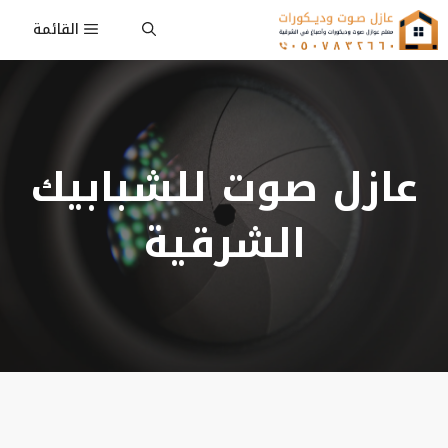
نتقل
القائمة
لى
لمحتوى
عازل صوت للشبابيك
الشرقية