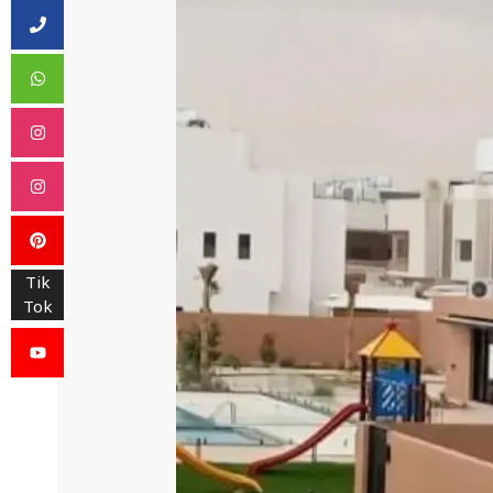
Tik
Tok