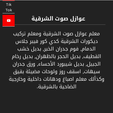
Tik
Tok
عوازل صوت الشرقية
معلم عوازل صوت الشرقية ومعلم تركيب
ديكورات الشرقية كدي كور فيبر جلاس
الدمام, فوم جدران الخبر, بديل خشب
القطيف, بديل الحجر بالظهران, بديل رخام
الجبيل, بديل شيبورد الأحساء, ورق جدران
سيهات, اسقف روز ولوحات مضيئة بقيق
وكذألك معلم اصباغ ودهانات داخلية وخارجية
الضاحية بالشرقية.