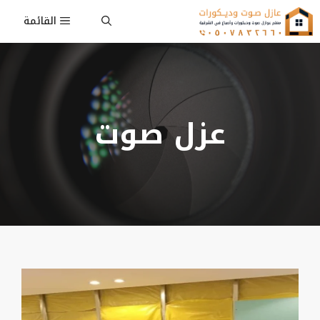
نتقل
القائمة
لى
لمحتوى
عزل صوت