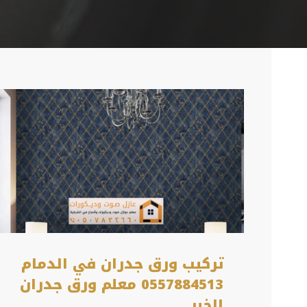
تركيب ورق جدران في الدمام
0557884513 معلم ورق جدران
الخبر