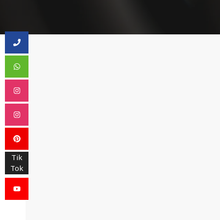
Tik
Tok