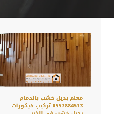
معلم بديل خشب بالدمام
0557884513 تركيب ديكورات
بديل خشب في الخبر