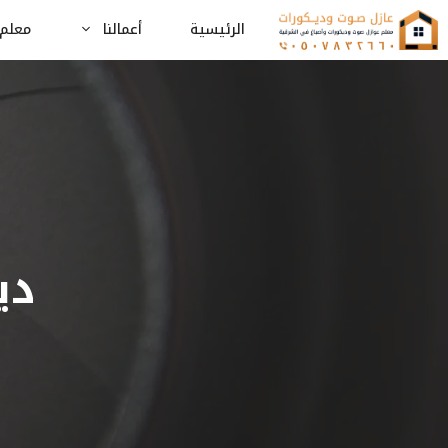
نتقل
الرئيسية
أعمالنا
معلم 
لى
لمحتوى
دي