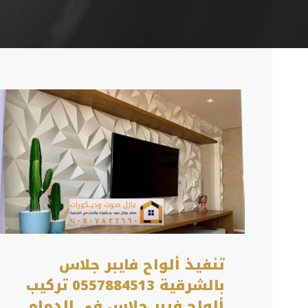
تنفيذ ألواح فايبر جلاس
بالشرقية 0557884513 تركيب
ألواح فيبر جلاس في الدمام