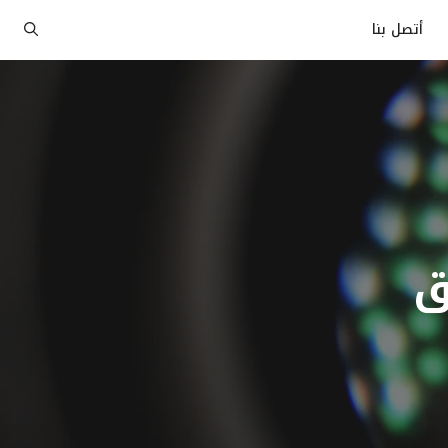
أتصل بنا
ق