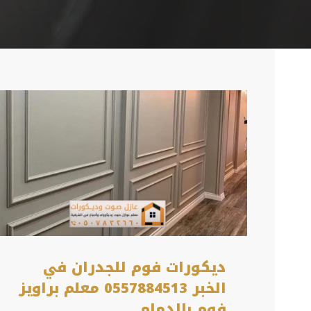
ديكورات فوم للجدران في
الخبر 0557884513 معلم براويز
فوم بالدمام