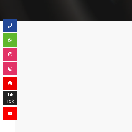
Tik
Tok