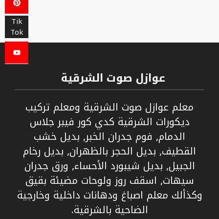
Tik
Tok
عوازل صوت الشرقية
معلم عوازل صوت الشرقية ومعلم تركيب
ديكورات الشرقية كدي كور فيبر جلاس
الدمام, فوم جدران الخبر, بديل خشب
القطيف, بديل الحجر بالظهران, بديل رخام
الجبيل, بديل شيبورد الأحساء, ورق جدران
سيهات, اسقف روز ولوحات مضيئة بقيق
وكذألك معلم اصباغ ودهانات داخلية وخارجية
الضاحية بالشرقية.