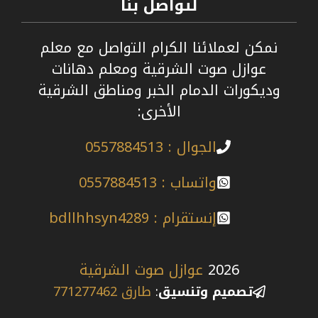
لتواصل بنا
نمكن لعملائنا الكرام التواصل مع معلم
عوازل صوت الشرقية ومعلم دهانات
وديكورات الدمام الخبر ومناطق الشرقية
الأخرى:
الجوال : 0557884513
واتساب : 0557884513
إنستقرام : bdllhhsyn4289
2026
عوازل صوت الشرقية
تصميم وتنسيق
:
طارق 771277462