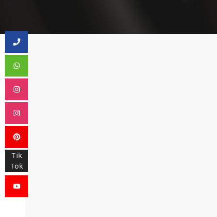
Tik
Tok