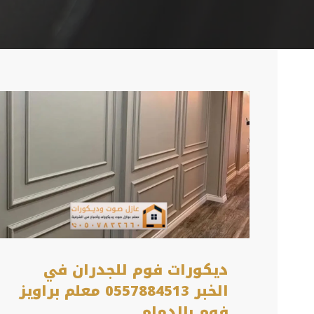
ديكورات فوم للجدران في
الخبر 0557884513 معلم براويز
فوم بالدمام