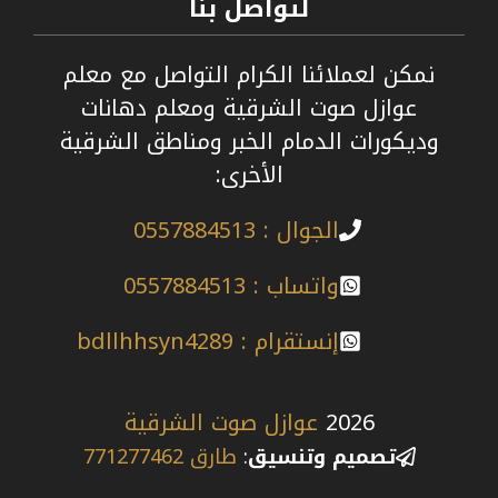
لتواصل بنا
نمكن لعملائنا الكرام التواصل مع معلم
عوازل صوت الشرقية ومعلم دهانات
وديكورات الدمام الخبر ومناطق الشرقية
الأخرى:
الجوال : 0557884513
واتساب : 0557884513
إنستقرام : bdllhhsyn4289
2026
عوازل صوت الشرقية
تصميم وتنسيق
:
طارق 771277462