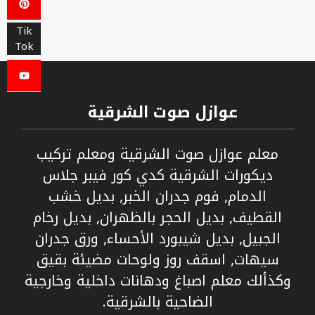
Tik
Tok
عوازل صوت الشرقية
معلم عوازل صوت الشرقية ومعلم تركيب
ديكورات الشرقية كدي كور فيبر جلاس
الدمام, فوم جدران الخبر, بديل خشب
القطيف, بديل الحجر بالظهران, بديل رخام
الجبيل, بديل شيبورد الأحساء, ورق جدران
سيهات, اسقف روز ولوحات مضيئة بقيق
وكذألك معلم اصباغ ودهانات داخلية وخارجية
الضاحية بالشرقية.