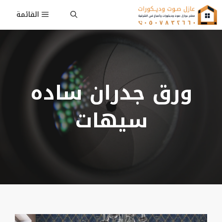
نتقل
القائمة
لى
لمحتوى
ورق جدران ساده
سيهات