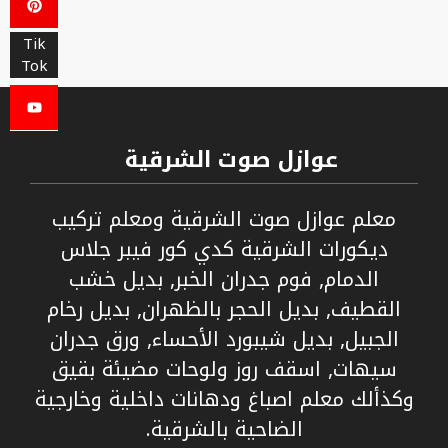
Tik
Tok
عوازل صوت الشرقية
معلم عوازل صوت الشرقية ومعلم تركيب
ديكورات الشرقية كدي كور فيبر جلاس
الدمام, فوم جدران الخبر, بديل خشب
القطيف, بديل الحجر بالظهران, بديل رخام
الجبيل, بديل شيبورد الأحساء, ورق جدران
سيهات, اسقف روز ولوحات مضيئة بقيق
وكذألك معلم اصباغ ودهانات داخلية وخارجية
الضاحية بالشرقية.