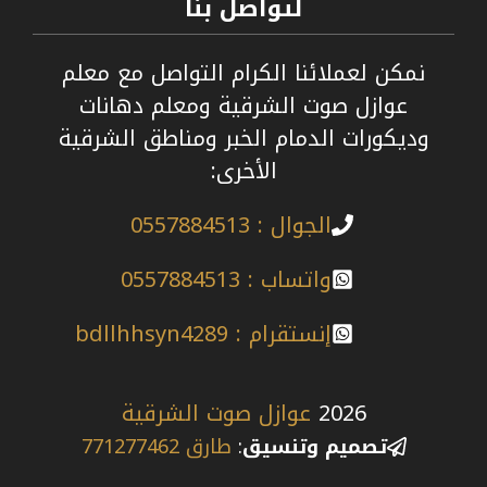
لتواصل بنا
نمكن لعملائنا الكرام التواصل مع معلم
عوازل صوت الشرقية ومعلم دهانات
وديكورات الدمام الخبر ومناطق الشرقية
الأخرى:
الجوال : 0557884513
واتساب : 0557884513
إنستقرام : bdllhhsyn4289
2026
عوازل صوت الشرقية
تصميم وتنسيق
:
طارق 771277462